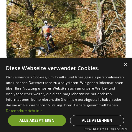
×
Diese Webseite verwendet Cookies.
Wir verwenden Cookies, um Inhalte und Anzeigen zu personalisieren
Unsere Baumdienstleistungen
und unseren Datenverkehr zu analysieren. Wir geben Informationen
über Ihre Nutzung unserer Website auch an unsere Werbe- und
Analysepartner weiter, die diese möglicherweise mit anderen
Informationen kombinieren, die Sie ihnen bereitgestellt haben oder
Für Privatkunden,
die sie im Rahmen Ihrer Nutzung ihrer Dienste gesammelt haben.
Datenschutzrichtlinie
Hausverwaltungen und
Geschäftskunden
ALLE AKZEPTIEREN
ALLE ABLEHNEN
POWERED BY COOKIESCRIPT
Wir bieten umfassende Baumdienstleistungen für