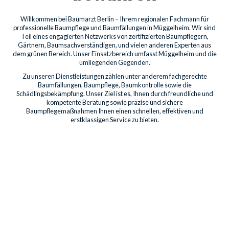
Willkommen bei Baumarzt Berlin – Ihrem regionalen Fachmann für
professionelle Baumpflege und Baumfällungen in Müggelheim. Wir sind
Teil eines engagierten Netzwerks von zertifizierten Baumpflegern,
Gärtnern, Baumsachverständigen, und vielen anderen Experten aus
dem grünen Bereich. Unser Einsatzbereich umfasst Müggelheim und die
umliegenden Gegenden.
Zu unseren Dienstleistungen zählen unter anderem fachgerechte
Baumfällungen, Baumpflege, Baumkontrolle sowie die
Schädlingsbekämpfung. Unser Ziel ist es, Ihnen durch freundliche und
kompetente Beratung sowie präzise und sichere
Baumpflegemaßnahmen Ihnen einen schnellen, effektiven und
erstklassigen Service zu bieten.
Baumdienstleistungen für
Privatkunden
Professionelle Pflege für die Bäume auf Ihrem Grundstück
sichert deren Gesundheit, Schönheit und Sicherheit. Unsere
Leistungen umfassen Kronenpflege bis hin zum Freischnitt von
Gebäuden.