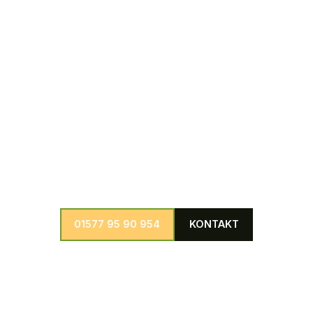
Bäumen umgehend und professionell zu beseitigen.
Weitere Dienstleistungen
Wir bieten eine große Auswahl an weiteren Dienstleistungen in
den Bereichen Baumpflege, Baumfällung, Baumkontrolle und
Schädlingsbekämpfung individuell anpassbar für jedes
denkbare Projekt.
01577 95 90 954
KONTAKT