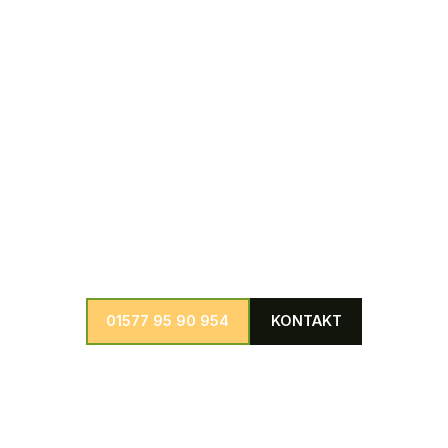
Bäumen umgehend und professionell zu beseitigen.
Weitere Dienstleistungen
Wir bieten eine große Auswahl an weiteren Dienstleistungen in
den Bereichen Baumpflege, Baumfällung, Baumkontrolle und
Schädlingsbekämpfung individuell anpassbar für jedes
denkbare Projekt.
01577 95 90 954
KONTAKT