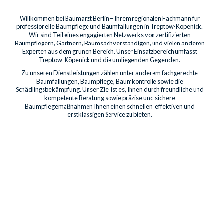
Willkommen bei Baumarzt Berlin – Ihrem regionalen Fachmann für
professionelle Baumpflege und Baumfällungen in Treptow-Köpenick.
Wir sind Teil eines engagierten Netzwerks von zertifizierten
Baumpflegern, Gärtnern, Baumsachverständigen, und vielen anderen
Experten aus dem grünen Bereich. Unser Einsatzbereich umfasst
Treptow-Köpenick und die umliegenden Gegenden.
Zu unseren Dienstleistungen zählen unter anderem fachgerechte
Baumfällungen, Baumpflege, Baumkontrolle sowie die
Schädlingsbekämpfung. Unser Ziel ist es, Ihnen durch freundliche und
kompetente Beratung sowie präzise und sichere
Baumpflegemaßnahmen Ihnen einen schnellen, effektiven und
erstklassigen Service zu bieten.
Baumdienstleistungen für
Privatkunden
Professionelle Pflege für die Bäume auf Ihrem Grundstück
sichert deren Gesundheit, Schönheit und Sicherheit. Unsere
Leistungen umfassen Kronenpflege bis hin zum Freischnitt von
Gebäuden.