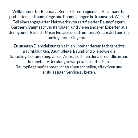
Willkommen bei Baumarzt Berlin – Ihrem regionalen Fachmann für
professionelle Baumpflege und Baumfällungen in Braunsdorf. Wir sind
Teil eines engagierten Netzwerks von zertifizierten Baumpflegern,
Gärtnern, Baumsachverständigen, und vielen anderen Experten aus
dem grünen Bereich. Unser Einsatzbereich umfasst Braunsdorf und die
umliegenden Gegenden.
Zu unseren Dienstleistungen zählen unter anderem fachgerechte
Baumfällungen, Baumpflege, Baumkontrolle sowie die
Schädlingsbekämpfung. Unser Ziel ist es, Ihnen durch freundliche und
kompetente Beratung sowie präzise und sichere
Baumpflegemaßnahmen Ihnen einen schnellen, effektiven und
erstklassigen Service zu bieten.
Baumdienstleistungen für
Privatkunden
Professionelle Pflege für die Bäume auf Ihrem Grundstück
sichert deren Gesundheit, Schönheit und Sicherheit. Unsere
Leistungen umfassen Kronenpflege bis hin zum Freischnitt von
Gebäuden.