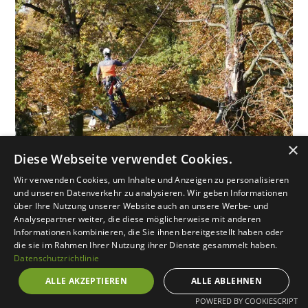
×
Diese Webseite verwendet Cookies.
Wir verwenden Cookies, um Inhalte und Anzeigen zu personalisieren
Unsere Baumdienstleistungen
und unseren Datenverkehr zu analysieren. Wir geben Informationen
über Ihre Nutzung unserer Website auch an unsere Werbe- und
Analysepartner weiter, die diese möglicherweise mit anderen
Informationen kombinieren, die Sie ihnen bereitgestellt haben oder
Für Privatkunden,
die sie im Rahmen Ihrer Nutzung ihrer Dienste gesammelt haben.
Datenschutzrichtlinie
Hausverwaltungen und
Geschäftskunden
ALLE AKZEPTIEREN
ALLE ABLEHNEN
POWERED BY COOKIESCRIPT
Wir bieten umfassende Baumdienstleistungen für