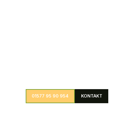
Bäumen umgehend und professionell zu beseitigen.
Weitere Dienstleistungen
Wir bieten eine große Auswahl an weiteren Dienstleistungen in
den Bereichen Baumpflege, Baumfällung, Baumkontrolle und
Schädlingsbekämpfung individuell anpassbar für jedes
denkbare Projekt.
01577 95 90 954
KONTAKT