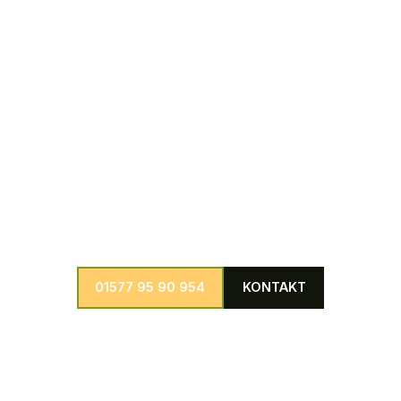
Bäumen umgehend und professionell zu beseitigen.
Weitere Dienstleistungen
Wir bieten eine große Auswahl an weiteren Dienstleistungen in
den Bereichen Baumpflege, Baumfällung, Baumkontrolle und
Schädlingsbekämpfung individuell anpassbar für jedes
denkbare Projekt.
01577 95 90 954
KONTAKT