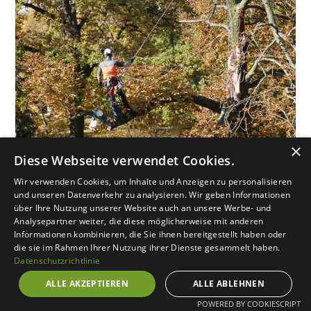
×
Diese Webseite verwendet Cookies.
Wir verwenden Cookies, um Inhalte und Anzeigen zu personalisieren
Unsere Baumdienstleistungen
und unseren Datenverkehr zu analysieren. Wir geben Informationen
über Ihre Nutzung unserer Website auch an unsere Werbe- und
Analysepartner weiter, die diese möglicherweise mit anderen
Informationen kombinieren, die Sie ihnen bereitgestellt haben oder
Für Privatkunden,
die sie im Rahmen Ihrer Nutzung ihrer Dienste gesammelt haben.
Datenschutzrichtlinie
Hausverwaltungen und
Geschäftskunden
ALLE AKZEPTIEREN
ALLE ABLEHNEN
POWERED BY COOKIESCRIPT
Wir bieten umfassende Baumdienstleistungen für