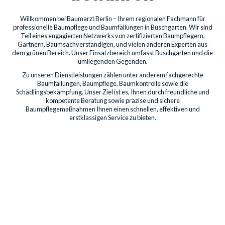
Willkommen bei Baumarzt Berlin – Ihrem regionalen Fachmann für
professionelle Baumpflege und Baumfällungen in Buschgarten. Wir sind
Teil eines engagierten Netzwerks von zertifizierten Baumpflegern,
Gärtnern, Baumsachverständigen, und vielen anderen Experten aus
dem grünen Bereich. Unser Einsatzbereich umfasst Buschgarten und die
umliegenden Gegenden.
Zu unseren Dienstleistungen zählen unter anderem fachgerechte
Baumfällungen, Baumpflege, Baumkontrolle sowie die
Schädlingsbekämpfung. Unser Ziel ist es, Ihnen durch freundliche und
kompetente Beratung sowie präzise und sichere
Baumpflegemaßnahmen Ihnen einen schnellen, effektiven und
erstklassigen Service zu bieten.
Baumdienstleistungen für
Privatkunden
Professionelle Pflege für die Bäume auf Ihrem Grundstück
sichert deren Gesundheit, Schönheit und Sicherheit. Unsere
Leistungen umfassen Kronenpflege bis hin zum Freischnitt von
Gebäuden.