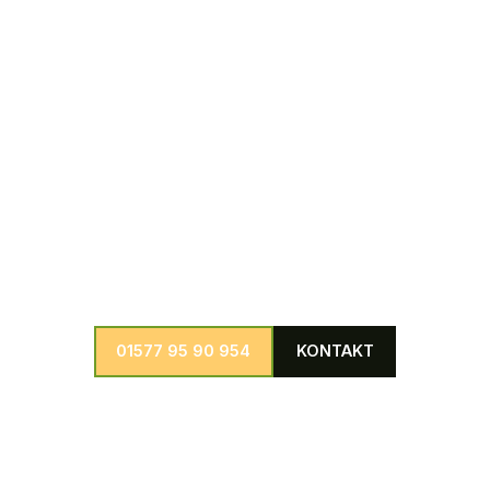
Bäumen umgehend und professionell zu beseitigen.
Weitere Dienstleistungen
Wir bieten eine große Auswahl an weiteren Dienstleistungen in
den Bereichen Baumpflege, Baumfällung, Baumkontrolle und
Schädlingsbekämpfung individuell anpassbar für jedes
denkbare Projekt.
01577 95 90 954
KONTAKT