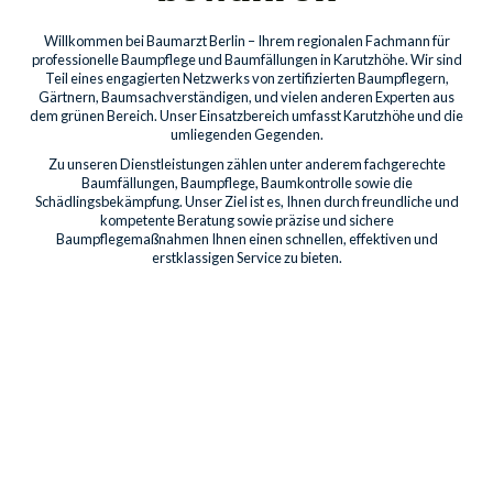
Willkommen bei Baumarzt Berlin – Ihrem regionalen Fachmann für
professionelle Baumpflege und Baumfällungen in Karutzhöhe. Wir sind
Teil eines engagierten Netzwerks von zertifizierten Baumpflegern,
Gärtnern, Baumsachverständigen, und vielen anderen Experten aus
dem grünen Bereich. Unser Einsatzbereich umfasst Karutzhöhe und die
umliegenden Gegenden.
Zu unseren Dienstleistungen zählen unter anderem fachgerechte
Baumfällungen, Baumpflege, Baumkontrolle sowie die
Schädlingsbekämpfung. Unser Ziel ist es, Ihnen durch freundliche und
kompetente Beratung sowie präzise und sichere
Baumpflegemaßnahmen Ihnen einen schnellen, effektiven und
erstklassigen Service zu bieten.
Baumdienstleistungen für
Privatkunden
Professionelle Pflege für die Bäume auf Ihrem Grundstück
sichert deren Gesundheit, Schönheit und Sicherheit. Unsere
Leistungen umfassen Kronenpflege bis hin zum Freischnitt von
Gebäuden.