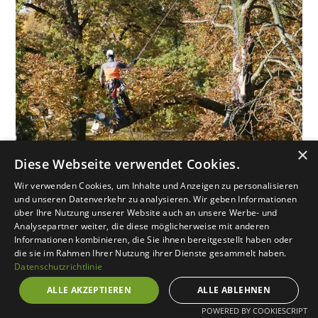
×
Diese Webseite verwendet Cookies.
Wir verwenden Cookies, um Inhalte und Anzeigen zu personalisieren
Unsere Baumdienstleistungen
und unseren Datenverkehr zu analysieren. Wir geben Informationen
über Ihre Nutzung unserer Website auch an unsere Werbe- und
Analysepartner weiter, die diese möglicherweise mit anderen
Informationen kombinieren, die Sie ihnen bereitgestellt haben oder
Für Privatkunden,
die sie im Rahmen Ihrer Nutzung ihrer Dienste gesammelt haben.
Datenschutzrichtlinie
Hausverwaltungen und
Geschäftskunden
ALLE AKZEPTIEREN
ALLE ABLEHNEN
POWERED BY COOKIESCRIPT
Wir bieten umfassende Baumdienstleistungen für