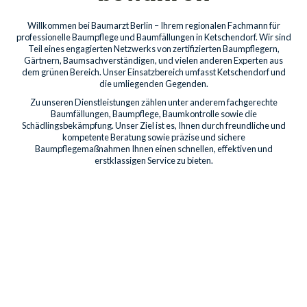
Willkommen bei Baumarzt Berlin – Ihrem regionalen Fachmann für
professionelle Baumpflege und Baumfällungen in Ketschendorf. Wir sind
Teil eines engagierten Netzwerks von zertifizierten Baumpflegern,
Gärtnern, Baumsachverständigen, und vielen anderen Experten aus
dem grünen Bereich. Unser Einsatzbereich umfasst Ketschendorf und
die umliegenden Gegenden.
Zu unseren Dienstleistungen zählen unter anderem fachgerechte
Baumfällungen, Baumpflege, Baumkontrolle sowie die
Schädlingsbekämpfung. Unser Ziel ist es, Ihnen durch freundliche und
kompetente Beratung sowie präzise und sichere
Baumpflegemaßnahmen Ihnen einen schnellen, effektiven und
erstklassigen Service zu bieten.
Baumdienstleistungen für
Privatkunden
Professionelle Pflege für die Bäume auf Ihrem Grundstück
sichert deren Gesundheit, Schönheit und Sicherheit. Unsere
Leistungen umfassen Kronenpflege bis hin zum Freischnitt von
Gebäuden.