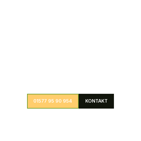
Bäumen umgehend und professionell zu beseitigen.
Weitere Dienstleistungen
Wir bieten eine große Auswahl an weiteren Dienstleistungen in
den Bereichen Baumpflege, Baumfällung, Baumkontrolle und
Schädlingsbekämpfung individuell anpassbar für jedes
denkbare Projekt.
01577 95 90 954
KONTAKT