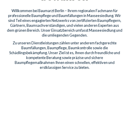
Willkommen bei Baumarzt Berlin – Ihrem regionalen Fachmann für
professionelle Baumpflege und Baumfällungen in Maxseesiedlung. Wir
sind Teil eines engagierten Netzwerks von zertifizierten Baumpflegern,
Gärtnern, Baumsachverständigen, und vielen anderen Experten aus
dem grünen Bereich. Unser Einsatzbereich umfasst Maxseesiedlung und
die umliegenden Gegenden.
Zu unseren Dienstleistungen zählen unter anderem fachgerechte
Baumfällungen, Baumpflege, Baumkontrolle sowie die
Schädlingsbekämpfung. Unser Ziel ist es, Ihnen durch freundliche und
kompetente Beratung sowie präzise und sichere
Baumpflegemaßnahmen Ihnen einen schnellen, effektiven und
erstklassigen Service zu bieten.
Baumdienstleistungen für
Privatkunden
Professionelle Pflege für die Bäume auf Ihrem Grundstück
sichert deren Gesundheit, Schönheit und Sicherheit. Unsere
Leistungen umfassen Kronenpflege bis hin zum Freischnitt von
Gebäuden.