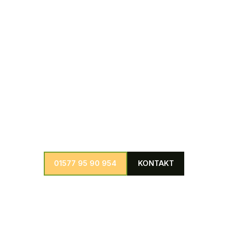
Bäumen umgehend und professionell zu beseitigen.
Weitere Dienstleistungen
Wir bieten eine große Auswahl an weiteren Dienstleistungen in
den Bereichen Baumpflege, Baumfällung, Baumkontrolle und
Schädlingsbekämpfung individuell anpassbar für jedes
denkbare Projekt.
01577 95 90 954
KONTAKT